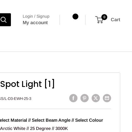
Login / Signup
0
Cart
My account
Spot Light [1]
SS/L-D3-EWH-25-3
elect Material // Select Beam Angle // Select Colour
 Arctic White // 25 Degree // 3000K