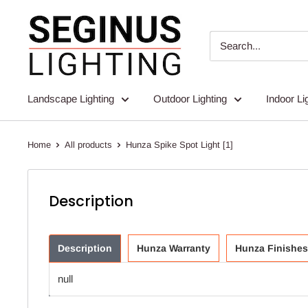
Skip
Seginus
to
Lighting
content
Landscape Lighting
Outdoor Lighting
Indoor Li
Home
All products
Hunza Spike Spot Light [1]
Description
Description
Hunza Warranty
Hunza Finishes
null