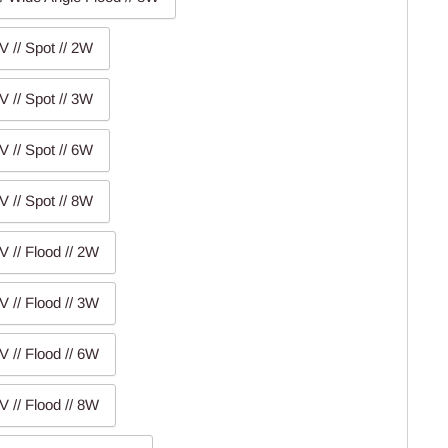
V // Spot // 2W
V // Spot // 3W
V // Spot // 6W
V // Spot // 8W
V // Flood // 2W
V // Flood // 3W
V // Flood // 6W
V // Flood // 8W