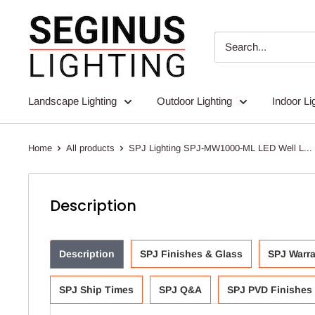
Skip
Seginus
to
Lighting
content
Landscape Lighting
Outdoor Lighting
Indoor Li
Home
All products
SPJ Lighting SPJ-MW1000-ML LED Well L...
Description
Description
SPJ Finishes & Glass
SPJ Warr
SPJ Ship Times
SPJ Q&A
SPJ PVD Finishes