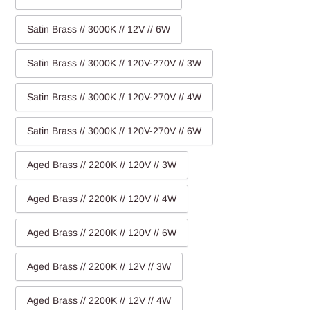
Satin Brass // 3000K // 12V // 6W
Satin Brass // 3000K // 120V-270V // 3W
Satin Brass // 3000K // 120V-270V // 4W
Satin Brass // 3000K // 120V-270V // 6W
Aged Brass // 2200K // 120V // 3W
Aged Brass // 2200K // 120V // 4W
Aged Brass // 2200K // 120V // 6W
Aged Brass // 2200K // 12V // 3W
Aged Brass // 2200K // 12V // 4W