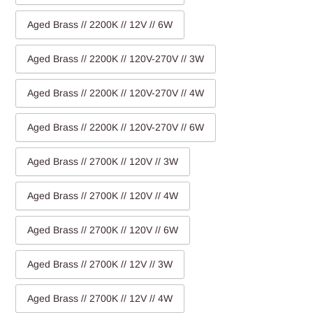
Aged Brass // 2200K // 12V // 6W
Aged Brass // 2200K // 120V-270V // 3W
Aged Brass // 2200K // 120V-270V // 4W
Aged Brass // 2200K // 120V-270V // 6W
Aged Brass // 2700K // 120V // 3W
Aged Brass // 2700K // 120V // 4W
Aged Brass // 2700K // 120V // 6W
Aged Brass // 2700K // 12V // 3W
Aged Brass // 2700K // 12V // 4W