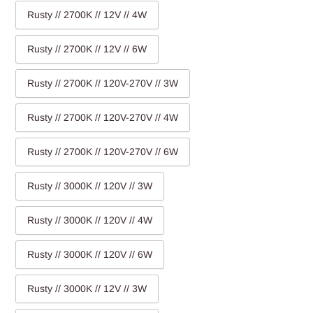
Rusty // 2700K // 12V // 4W
Rusty // 2700K // 12V // 6W
Rusty // 2700K // 120V-270V // 3W
Rusty // 2700K // 120V-270V // 4W
Rusty // 2700K // 120V-270V // 6W
Rusty // 3000K // 120V // 3W
Rusty // 3000K // 120V // 4W
Rusty // 3000K // 120V // 6W
Rusty // 3000K // 12V // 3W