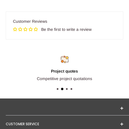
Customer Reviews
Be the first to write a review
Project quotes
Competitive project quotations
Seginus Lighting offers unique, high-quality lighting from
CUSTOMER SERVICE
trusted brands. Our mission is to provide you with expert