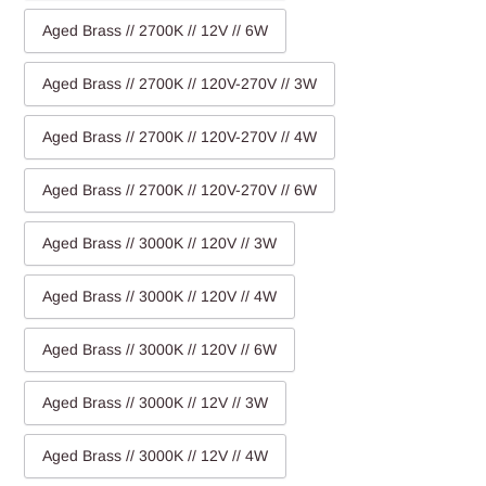
Aged Brass // 2700K // 12V // 6W
Aged Brass // 2700K // 120V-270V // 3W
Aged Brass // 2700K // 120V-270V // 4W
Aged Brass // 2700K // 120V-270V // 6W
Aged Brass // 3000K // 120V // 3W
Aged Brass // 3000K // 120V // 4W
Aged Brass // 3000K // 120V // 6W
Aged Brass // 3000K // 12V // 3W
Aged Brass // 3000K // 12V // 4W