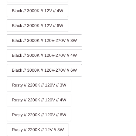
Black // 3000K // 12V // 4W
Black // 3000K // 12V // 6W
Black // 3000K // 120V-270V // 3W
Black // 3000K // 120V-270V // 4W
Black // 3000K // 120V-270V // 6W
Rusty // 2200K // 120V // 3W
Rusty // 2200K // 120V // 4W
Rusty // 2200K // 120V // 6W
Rusty // 2200K // 12V // 3W