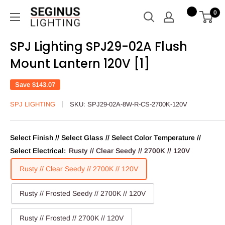
Skip
Seginus
0
to
Lighting
content
SPJ Lighting SPJ29-02A Flush
Mount Lantern 120V [1]
Save
$143.07
SPJ LIGHTING
SKU:
SPJ29-02A-8W-R-CS-2700K-120V
Select Finish // Select Glass // Select Color Temperature //
Select Electrical:
Rusty // Clear Seedy // 2700K // 120V
Rusty // Clear Seedy // 2700K // 120V
Rusty // Frosted Seedy // 2700K // 120V
Rusty // Frosted // 2700K // 120V