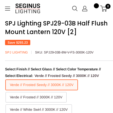
Skip
Seginus
0
to
Lighting
content
SPJ Lighting SPJ29-03B Half Flush
Mount Lantern 120V [2]
Save
$293.23
SPJ LIGHTING
SKU:
SPJ29-03B-8W-V-FS-3000K-120V
Select Finish // Select Glass // Select Color Temperature //
Select Electrical:
Verde // Frosted Seedy // 3000K // 120V
Verde // Frosted Seedy // 3000K // 120V
Verde // Frosted // 3000K // 120V
Verde // White Swirl // 3000K // 120V