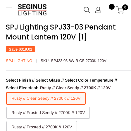
Skip
Seginus
0
to
Lighting
content
SPJ Lighting SPJ33-03 Pendant
Mount Lantern 120V [1]
Save
$319.01
SPJ LIGHTING
SKU:
SPJ33-03-8W-R-CS-2700K-120V
Select Finish // Select Glass // Select Color Temperature //
Select Electrical:
Rusty // Clear Seedy // 2700K // 120V
Rusty // Clear Seedy // 2700K // 120V
Rusty // Frosted Seedy // 2700K // 120V
Rusty // Frosted // 2700K // 120V